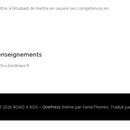
mettre à l’étudiant de mettre en oeuvre ses compétences en
renseignements
th.u-bordeaux.fr
 © 2026 ROAD à BDX
–
OnePress
thème par FameThemes. Traduit pa