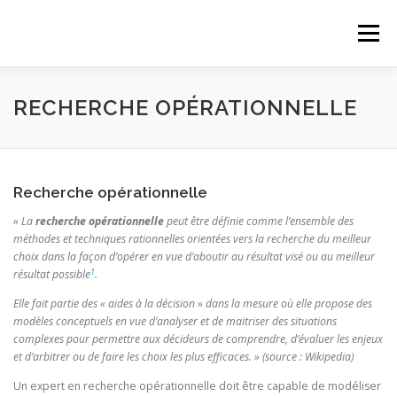
Aller
au
Menu
contenu
ACCUEIL
FORMATION
DÉBOUCHÉS
RECHERCHE OPÉRATIONNELLE
CANDIDATER
ALTERNANCE
CONTACT
Recherche opérationnelle
« La
recherche opérationnelle
peut être définie comme l’ensemble des
méthodes et techniques rationnelles orientées vers la recherche du meilleur
choix dans la façon d’opérer en vue d’aboutir au résultat visé ou au meilleur
1
résultat possible
.
Elle fait partie des « aides à la décision » dans la mesure où elle propose des
modèles conceptuels en vue d’analyser et de maitriser des situations
complexes pour permettre aux décideurs de comprendre, d’évaluer les enjeux
et d’arbitrer ou de faire les choix les plus efficaces. » (source : Wikipedia)
Un expert en recherche opérationnelle doit être capable de modéliser